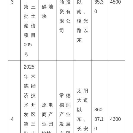
3
商投
以
35.3
4500
第三
醇地
资有
南、
0
批土
块
限公
曙光
储债
司
路以
项目
东
005
号
2025
年常
德经
太阳
济技
常德
大道
术开
原电
德润
以
860
发区
商产
产业
4
东、
37.1
4300
第三
业园
发展
长安
0