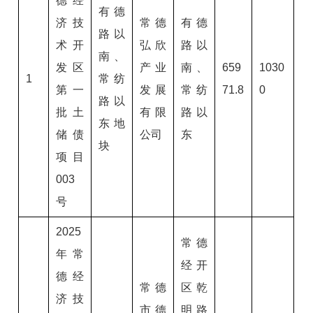
德经
有德
济技
常德
有德
路以
术开
弘欣
路以
南、
发区
产业
南、
659
1030
1
常纺
第一
发展
常纺
71.8
0
路以
批土
有限
路以
东地
储债
公司
东
块
项目
003
号
2025
常德
年常
经开
德经
常德
区乾
济技
市德
明路