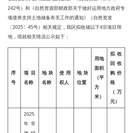
242号
）和《自然资源部
财政部关于做好运用地方政府专
项债券支持土地储备有关工作的通知》（自然资发
〔
2025
〕
45号）
相关规定
，
我区拟收
储
以下
4宗项目用
地
，现就
相关情况公示如
下：
拟收
用地
回收
面积
序
项目
地块
使用
地块
购价
（平
号
名称
名称
权人
位置
格
方
（万
米）
元）
2025
年常