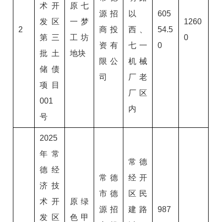
术开
原七
源招
以
605
发区
一梦
1260
2
商投
西、
54.5
第三
工坊
0
资有
七一
0
批土
地块
限公
机械
储债
司
厂老
项目
厂区
001
内
号
2025
年常
常德
德经
常德
经开
济技
市德
区民
术开
原绿
源招
建路
987
发区
色甲