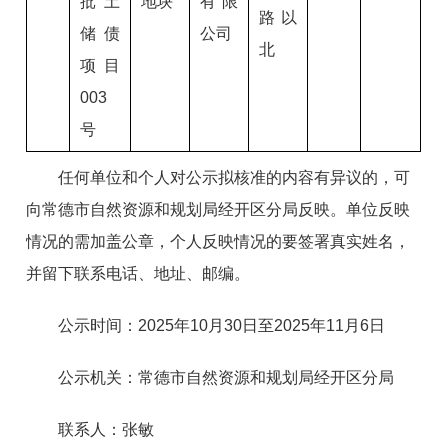
批土
地块
有限
路以
储债
公司
北
项目
003
号
任何单位和个人对公示拟核准的内容有异议的，可
向常德市自然资源和规划局
经开区分局
反映。单位反映
情况的需加盖公章，个人反映情况的要签署真实姓名，
并留下联系电话、地址、邮编。
公示时间：202
5
年
10
月
30
日至202
5
年
11
月
6
日
公示机关：常德市自然资源和规划局
经开区分局
联
系
人：
张敏