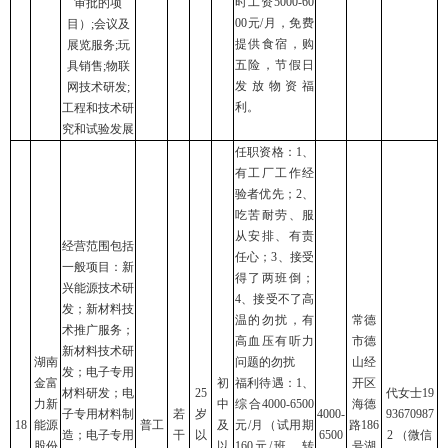
时工资5000-60
审批的项
00元/月，免费
目）;会议及
提供食宿，购
展览服务;玩
五险，节假日
具销售;物联
发放物资福
网技术研发;
利。
工程和技术研
究和试验发展
任职资格：1、
有工厂工作经
验者优先；2、
吃苦耐劳、服
从安排、有责
经营范围包括
任心；3、接受
一般项目：新
得了两班倒；
兴能源技术研
4、接受不了高
发；新材料技
温的勿扰，有
常德
术推广服务；
高血压有听力
市德
新材料技术研
湖南
问题的勿扰
山经
发；电子专用
金富
初
福利待遇：1、
开区
材料研发；电
25
代女士19
力新
中
综合4000-6500
海德
子专用材料制
若
岁
4000-
93670987
18
能源
普工
及
元/月（试用期
路186
造；电子专用
干
以
6500
2 （微信
股份
以
160元/班，转
号湖