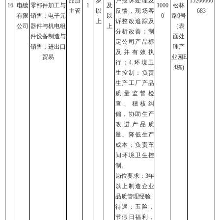
品质
岁
户投诉处理及
15200600
16
电镀
零部件加工与
1
及
1000
松林
主管
以
反馈，现场客
683
有限
销售；电子元
以
0
路9号
上
诉整改追踪及
公司
器件与机电组
上
（表
分析改善；制
件设备制造与
面处
定公司产品标
销售；进出口
理产
及并有效执
贸易
业园E
行；4.环境卫
4栋)
生控制：负责
生产工厂产品
质量监督检
查、稽核纠
偏，协助生产
改进产品质
量、降低生产
成本；负责车
间环境卫生控
制。
岗位要求：3年
以上制造企业
品质管理经验
待遇：五险，
节假日福利，