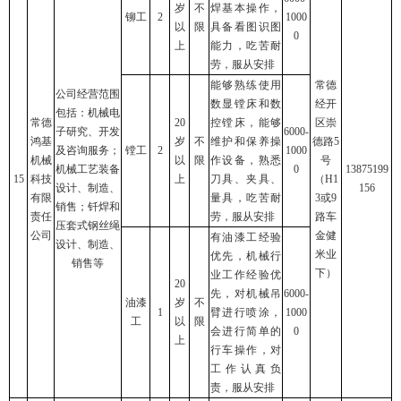
岁
不
焊基本操作，
铆工
2
1000
以
限
具备看图识图
0
上
能力，吃苦耐
劳，服从安排
能够熟练使用
常德
公司经营范围
数显镗床和数
经开
包括：机械电
常德
20
控镗床，能够
区崇
子研究、开发
6000-
鸿基
岁
不
维护和保养操
德路5
及咨询服务；
镗工
2
1000
机械
以
限
作设备，熟悉
号
机械工艺装备
0
13875199
15
科技
上
刀具、夹具、
（H1
设计、制造、
156
有限
量具，吃苦耐
3或9
销售；钎焊和
责任
劳，服从安排
路车
压套式钢丝绳
公司
金健
有油漆工经验
设计、制造、
米业
优先，机械行
销售等
下）
业工作经验优
20
先，对机械吊
6000-
油漆
岁
不
1
臂进行喷涂，
1000
工
以
限
会进行简单的
0
上
行车操作，对
工作认真负
责，服从安排