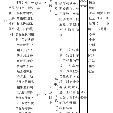
岁
6000-
证件为准）一
德山
技术
2
专
操作机械手，
以
6500
常德
般项目：新材
街道
员
及
薪资面议。转
上
爱十
料技术研发;
永丰
姚女士 19
以
正面议，免费
玩科
货物进出口;
社区
93681880
上
提供食宿，购
17
技有
技术进出口;
乾明
5 （微
五险，节假日
限公
进出口代理;
路107
信同号）
发放物资福
司
食品互联网销
号(中
利。
售（仅销售预
小企
包装食品）;
业创
要 求：2班
电子产品销
业园B
倒，负责日常
售;机械设备
区1号
生产任务的完
租赁;机械设
厂房2
成，人员管
备销售;社会
楼办
理，质量把控
经济咨询服
公室)
与数据实时记
务;玩具、动
高
录，服从企业
漫及游艺用品
中/
30
各项规章制
销售;塑料制
中
岁
度，工作责任
5000-
品制造;普通
班长
2
专
以
心强，有经验
6000
货物仓储服务
及
上
的优先录用。
（不含危险化
以
福利待遇：计
学品等需许可
上