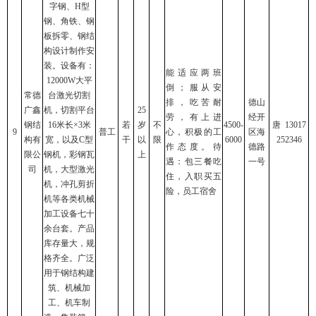
字钢、H型
钢、角铁、钢
板拆零、钢结
构设计制作安
装。设备有：
能适应两班
12000W大平
倒；服从安
常德
台激光切割
排，吃苦耐
德山
广鑫
机，切割平台
25
劳，有上进
经开
钢结
16米长×3米
若
岁
不
4500-
唐 13017
9
普工
心，积极的工
区海
构有
宽，以及C型
干
以
限
6000
252346
作态度。待
德路
限公
钢机，彩钢瓦
上
遇：包三餐吃
一号
司
机，大型激光
住，入职买五
机，冲孔剪折
险，员工宿舍
机等各类机械
加工设备七十
余台套。产品
库存量大，规
格齐全。广泛
用于钢结构建
筑、机械加
工、机车制