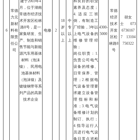
建于2003年4
和良好的职业
月，位于湖南
素养及态度；
常德
常德
常德市经济技
4.适应三班
力元
经济
胡女
术开发区松林
18
中
倒，有制造工
新材
技术
士 073
路8号，是一
岁
专
厂经验，3年以
4300-
6
料有
电修
2
开发
6736167
家集研发、生
以
以
上电气设备的
5000
限责
区松
7 13104
产、制造和销
上
上
维修管理经
任公
林路8
750322
售节能与新能
验；
司
号
源汽车用基体
岗位职责：1.
材料（泡沫
负责公司电气
镍）、民用电
设备的维修、
池基体材料
日常保养、管
（泡沫镍）及
理；2.根据电
镀镍钢带等系
气设备管理要
列产品的高新
求建立设备管
技术企业
理指标和标
准；3.电气设
备维修计划的
制订、执行；
4.指导运行人
员进行电气设
备日常点巡检