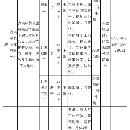
5000
包装
岁
不
箱等事务，做
2
（计
工
以
限
事利索 踏实肯
件
上
干，能配合公
制）
司加班，包吃
湖南绿荫伞业
常德
住。
有限公司成立
德山
湖南
于2016年07月
帮助针车工剪
经开
绿荫
0736-7819
18日，经营范
线头、排片叠
区崇
20
伞业
25
258/ 1397
围包括伞、雨
针车
片、穿拉链等
德路9
有限
岁
不
3000-
4219592
衣、帐篷、服
辅助
2
等辅助事务，
号绿
公司
以
限
4500
装及手套的加
工
做事利索，认
荫伞
上
工与销售。
真负责，能加
业
班。
3500-
针车
25
7000
缝纫
若
岁
不
能加班，包吃
（计
工熟
干
以
限
住。
件
手
上
制）
要求：有入厂
工作经验，吃
苦耐劳，两班
倒，月休4天，