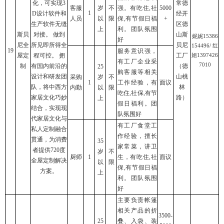
化，可实现3
常德
客服
岁
不
强。有吃住,社
5000
1
D设计软件和
经开
人员
以
限
保,有节假日福
+
生产软件无缝
区德
上
利。团队氛围
斯贝
对接。 做到
山斯
妮妮15386
好
尼全
所见即所得全
贝尼
154496/ 红
19
服务意识强，
屋定
程可控。 拥
工厂
姐1397426
有工厂企业采
7010
制
有国内前沿的
（德
25
购客服等相关
设计和研发团
山桃
采购
岁
不
1
工作经验，有
面议
队，将中西方
林
内勤
以
限
吃住,社保,有节
家居文化巧妙
路）
上
假日福利。团
结合，实现现
队氛围好
代家居文化与
有工厂食堂工
私人定制融合
作经验，擅长
贯通，为消费
35
家常菜，讲卫
者提供720度
岁
不
厨师
1
生，有吃住,社
面议
全屋定制解决
以
限
保,有节假日福
方案。
上
利。团队氛围
好
主要负责帐篷
相关产品的折
3500-
25
叠、入袋、装