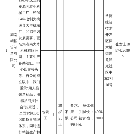
1963年成立的
桃源县农业机
械二厂，经20
常德
04年改制为桃
经济
源县大华机械
技术
厂，2013年因
湖南
开发
发展需要，更
精拔
区樟
名为湖南大华
张女士18
管制
木桥
1
机械有限公
97422089
造有
街道
司，主要生产
9
限公
龙潭
各类油缸、中
司
庵社
心回转接头
区中
等。自公司成
车路2
立以来，我们
16号
秉承“用人品
铸造精品，用
精品回报社
20
要求: 身体健
会”的宗旨，
包装
岁
不
康，手脚快；
4000-
全面实施ISO
1
工
以
限
公司包食宿，
5000
9001质量管理
上
购社保。
体系，同时进
行精益生产和