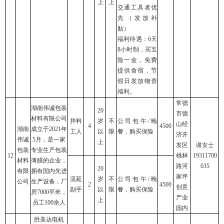
上
上
交通工具者优
先（发放补
贴）
福利待遇：6天
8小时制，买五
险一金，免费
提供食宿，节
假日发放物资
福利。
常德
湖南伟诚包装
20
市德
材料有限公司
拌料
岁
不
公司包午/晚
山经
4
4500
湖南
成立于2021年
工人
以
限
餐，购买保险
济开
伟诚
5月，是一家
上
发区
谢女士
包装
专业生产包装
12
桃林
19311700
材料
薄膜的企业，
路河
035
20
有限
拥有国内先进
家坪
流延
岁
不
公司包午/晚
公司
生产设备，厂
2
4500
创意
副手
以
限
餐，购买保险
房7000平米，
产业
上
员工100余人
园内
胜美达电机