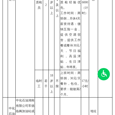
质检
岁
质检经验优
6000
2
及
员
以
先。
（计
以
上
工作时间：两
时）
上
班倒，月休4天
薪资待遇：缴
纳五险一金，
提供空调宿
舍，提供工作
餐或餐补30元/
天，节日福
利，高温津
贴，生日津
贴，年终奖。
上班时间：两
18
班倒，30元/天
临时
若
岁
不
17元/
餐补，包住。
工
干
以
限
小时
要求：能做满2
上
个月。
中化石油湖南
有限公司常德
中化
临枫加油站成
地址
石油