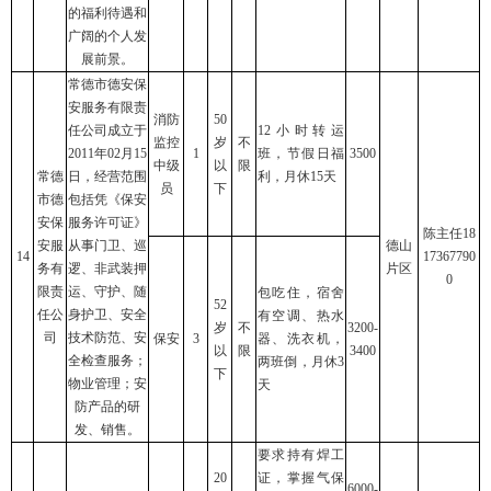
的福利待遇和
广阔的个人发
展前景。
常德市德安保
安服务有限责
消防
50
任公司成立于
12小时转运
监控
岁
不
2011年02月15
1
班，节假日福
3500
中级
以
限
常德
日，经营范围
利，月休15天
员
下
市德
包括凭《保安
安保
服务许可证》
陈主任18
安服
从事门卫、巡
德山
14
17367790
务有
逻、非武装押
片区
0
限责
运、守护、随
包吃住，宿舍
52
任公
身护卫、安全
有空调、热水
岁
不
3200-
司
技术防范、安
保安
3
器、洗衣机，
以
限
3400
全检查服务；
两班倒，月休3
下
物业管理；安
天
防产品的研
发、销售。
要求持有焊工
20
证，掌握气保
6000-