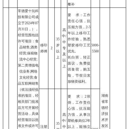
餐补
常德爱十玩科
要 求：工作
技有限公司成
责任心强，抗
立于2024年07
压能力强，2-5
月31日，），
高
年以上移印工
经营范围包括
中/
35
作经验，熟悉
许可项目：食
中
移印
岁
塑胶移印工艺
5000-
品销售;酒类
2
专
师傅
以
优先。
5500
经营;保税物
及
上
长白班，转正
流中心经营;
以
面议，免费提
第二类增值电
上
供食宿，购五
信业务;网络
险，节假日发
文化经营;食
放物资福利。
品互联网销售
（依法须经批
准的项目，经
湖南
要 求：2班
相关部门批准
省常
倒，工作责任
后方可开展经
德经
心强，抗压能
营活动，具体
济技
高
力强，从事注
经营项目以批
术开
中/
塑机修岗位2年
35
准文件或许可
发区
注塑
中
以上，能独立