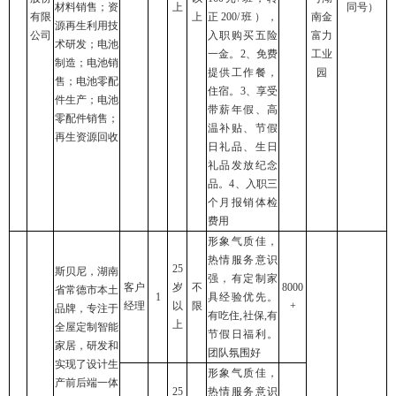
材料销售；资
上
同号）
有限
上
正200/班），
南金
源再生利用技
公司
入职购买五险
富力
术研发；电池
一金。2、免费
工业
制造；电池销
提供工作餐，
园
售；电池零配
住宿。3、享受
件生产；电池
带薪年假、高
零配件销售；
温补贴、节假
再生资源回收
日礼品、生日
礼品发放纪念
品。4、入职三
个月报销体检
费用
形象气质佳，
热情服务意识
25
斯贝尼，湖南
强，有定制家
客户
岁
不
8000
省常德市本土
1
具经验优先。
经理
以
限
+
品牌，专注于
有吃住,社保,有
上
全屋定制智能
节假日福利。
家居，研发和
团队氛围好
实现了设计生
形象气质佳，
产前后端一体
25
热情服务意识