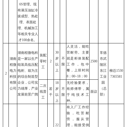
6S管理。现
有液压油缸冷
拔成型、热处
理、表面处
理、机械加工
等相关专业人
才100余名。
人灵活，能吃
30
苦耐劳。主要
湖南程微电科
常德
装配
岁
不
就是柜体装配
湖南
是一家以生产
市武
零时
2
2500
以
限
工作，包中
程微
组装高低压配
陵区
工
上
餐，上班时间
电力
电柜、箱为主
东江
柳总1530
2
8：00~18：00
科技
的综合制造型
工业
7365581
有限
企业，公司实
园
18
无经验要求，
二次
公司
力雄厚，产业
（总
若
岁
不
有师傅带，属
线普
面议
发展前景广阔
部）
干
以
限
于纯技术工
工
上
种。
有入厂工作经
验，吃苦耐
劳，服从管
22
理，能接受倒