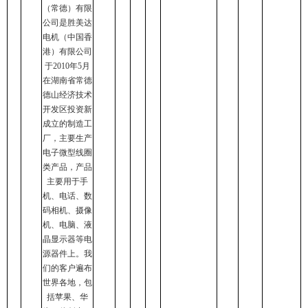
（常德）有限
公司是胜美达
电机（中国香
港）有限公司
于2010年5月
在湖南省常德
德山经济技术
开发区投资新
成立的制造工
厂，主要生产
电子微型线圈
类产品，产品
主要用于手
机、电话、数
码相机、摄像
机、电脑、液
晶显示器等电
源器件上。我
们的客户遍布
世界各地，包
括苹果、华