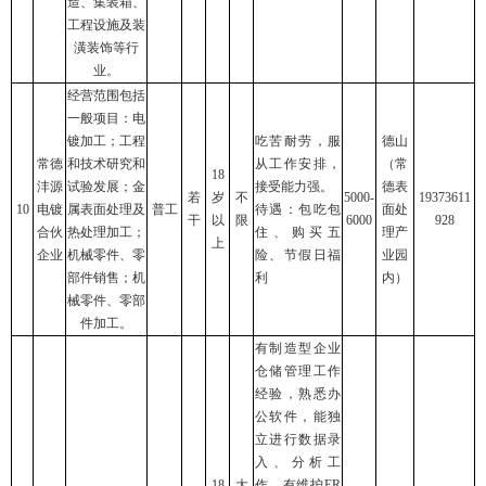
造、集装箱、
工程设施及装
潢装饰等行
业。
经营范围包括
一般项目：电
镀加工；工程
吃苦耐劳，服
德山
常德
和技术研究和
从工作安排，
（常
18
沣源
试验发展；金
接受能力强。
德表
若
岁
不
5000-
19373611
10
电镀
属表面处理及
普工
待遇：包吃包
面处
干
以
限
6000
928
合伙
热处理加工；
住、购买五
理产
上
企业
机械零件、零
险、节假日福
业园
部件销售；机
利
内）
械零件、零部
件加工。
有制造型企业
仓储管理工作
经验，熟悉办
公软件，能独
立进行数据录
入、分析工
18
大
作，有维护ER