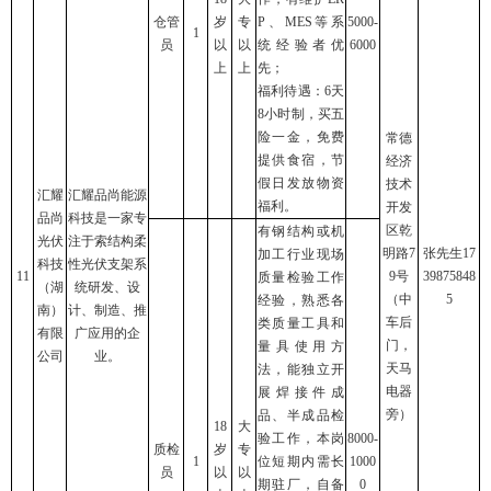
仓管
岁
专
P、MES等系
5000-
1
员
以
以
统经验者优
6000
上
上
先；
福利待遇：6天
8小时制，买五
险一金，免费
常德
提供食宿，节
经济
假日发放物资
技术
汇耀
汇耀品尚能源
福利。
开发
品尚
科技是一家专
区乾
有钢结构或机
光伏
注于索结构柔
明路7
张先生17
加工行业现场
科技
性光伏支架系
11
9号
39875848
质量检验工作
（湖
统研发、设
（中
5
经验，熟悉各
南）
计、制造、推
车后
类质量工具和
有限
广应用的企
门，
量具使用方
公司
业。
天马
法，能独立开
电器
展焊接件成
旁）
品、半成品检
18
大
验工作，本岗
8000-
质检
岁
专
1
位短期内需长
1000
员
以
以
期驻厂，自备
0