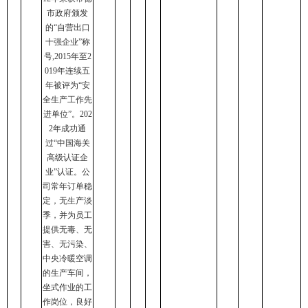
市政府颁发
的“自营出口
十强企业”称
号,2015年至2
019年连续五
年被评为“安
全生产工作先
进单位”。202
2年成功通
过“中国海关
高级认证企
业”认证。公
司常年订单稳
定，无生产淡
季，并为员工
提供无毒、无
害、无污染、
中央冷暖空调
的生产车间，
坐式作业的工
作岗位，良好