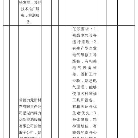
验发展；其他
技术推广服
务；检测服
务。
任职要求：1.
熟悉电气设备
运行原理；2.
有生产型企业
电气维修主导
经验，有相关
电气设备维
修、维护工作
经验，熟悉电
气原理，能够
使用各种维修
常德力元新材
工具和设备，
料有限责任公
有相关证件优
司是湖南科力
先者优先；3.
远新能源股份
身体健康，精
有限公司的控
神面貌佳，有
股子公司，始
较强的责任心