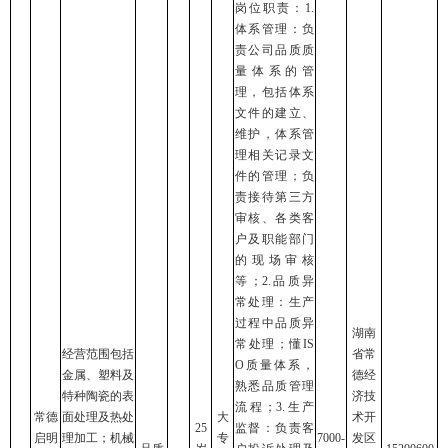
岗位职责：1.
体系管理：负
责公司品质质
量体系的管
理，包括体系
文件的建立、
维护，体系管
理相关记录文
件的管理；负
责接待第三方
审核、各类客
户及职能部门
的现场审核
等；2.品质异
常处理：生产
过程中品质异
湖南
常处理；懂IS
经营范围包括
省常
O质量体系，
金属、塑料及
德经
熟悉品质管理
特种陶瓷的表
济技
流程；3.生产
常德
面处理及热处
大
术开
25
监督：负责客
启明
理加工；机械
专
7000-
发区