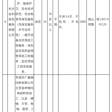
护、随身护
长沙
卫、安全技术
金剑
防范、安全检
50
月休3-4天，不
保安
查等保安服务
岁
不
德山
陈136174
8
保安
10
包吃，不包
2600
服务
（凭保安服务
以
限
周围
91129
住。
有限
许可证经
上
公司
营）；楼宇设
备自控系统工
程服务；保安
监控及防盗报
警系统工程服
务；监控系统
工程安装服
务。
常德市广鑫钢
结构有限公司
主营各种钢结
构材料和加
工，以及：槽
钢、方管、角
钢、圆管、Z