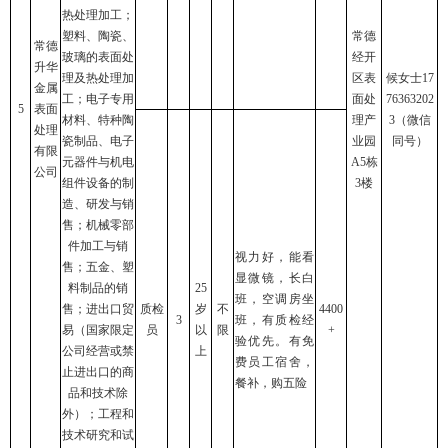
热处理加工；
塑料、陶瓷、
常德
常德
玻璃的表面处
经开
升华
理及热处理加
区表
候女士17
金属
工；电子专用
面处
76363202
5
表面
材料、特种陶
理产
3（微信
处理
瓷制品、电子
业园
同号）
有限
元器件与机电
A5栋
公司
组件设备的制
3楼
造、研发与销
售；机械零部
件加工与销
视力好，能看
售；五金、塑
显微镜，长白
料制品的销
25
班，空调房坐
售；进出口贸
质检
岁
不
4400
3
班，有质检经
易（国家限定
员
以
限
+
验优先。有免
公司经营或禁
上
费员工宿舍，
止进出口的商
餐补，购五险
品和技术除
外）；工程和
技术研究和试