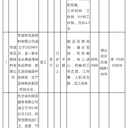
的实施。
工作时间：三
班倒，8小时工
作制，月休4-5
天
常德智见新材
料有限公司成
能适应两班
常德
立于2020年9
倒；服从安
德山
智见
月，是一家专
25
排，吃苦耐
经开
新材
业从事超薄纳
若
岁
不
劳，有上进
4000-
谭 19186
7
普工
区海
料有
米晶带材、铁
干
以
限
心，积极的工
6000
650630
德路1
限公
芯及软磁器件
上
作态度。工作
89号
司
的研发、生产
餐，入职买五
及销售的新型
险，员工宿舍
科技企业。
长沙金剑保安
服务有限公司
成立于2011年
02月22日，经
营范围包括门
卫、巡逻、守