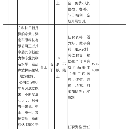
上
金、免费2人间
住宿、餐补、
节日福利、定
期开展培训。
在科技日新月
异的今天，湖
任职资格：视
南车眼科技有
力好、做事麻
限公司正以其
利、服从安排
卓越的创新能
岗位职责：根
力和专业的制
18
据生产订单完
造水平，在超
若
岁
不
3500-
普工
成产品要求
声波探头领域
干
以
限
4000
（生产岗位
熠熠生辉。
上
有：连钉、焊
公司自 2008
接、填充、打
年 6 月成立以
胶加锡等）,坐
来，不断发展
班制
壮大，厂房分
布于东莞、中
山、惠州、常
德等地，总面
积达 12000 平
任职资格:责任