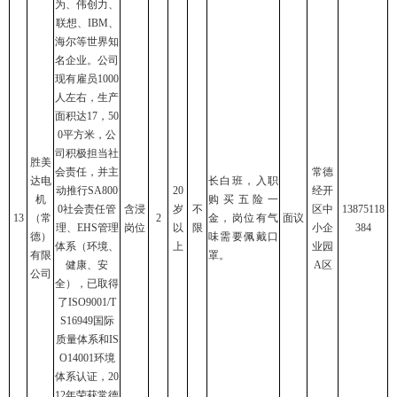
为、伟创力、
联想、IBM、
海尔等世界知
名企业。公司
现有雇员1000
人左右，生产
面积达17，50
0平方米，公
司积极担当社
胜美
会责任，并主
常德
达电
长白班，入职
动推行SA800
20
经开
机
购买五险一
0社会责任管
含浸
岁
不
区中
13875118
13
（常
2
金，岗位有气
面议
理、EHS管理
岗位
以
限
小企
384
德）
味需要佩戴口
体系（环境、
上
业园
有限
罩。
健康、安
A区
公司
全），已取得
了ISO9001/T
S16949国际
质量体系和IS
O14001环境
体系认证，20
12年荣获常德