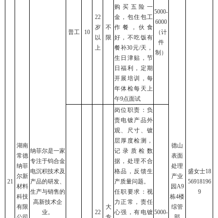
购买五险一
5000-
22
金，包住包工
6000
岁
不
作餐，伙食
普工
10
（计
以
限
好，不吃饭有
件
上
餐补30元/天，
制）
生日津贴，节
日福利，定期
开展培训，每
年体检每天上
午9点面试
岗位职责：负
责电镀产品外
观、尺寸、镀
层厚度检测，
湖南
德山
纳菲尔是一家
记录质检数
常德
表面
专注于钨合金
据，处理不合
纳菲
处理
电沉积技术及
格品，反馈生
盛女士18
尔新
产业
21
产品的研发、
产质量问题。
56918196
材料
园A9
生产与销售的
任职要求：视
9
科技
栋4楼
高新技术企
力正常，责任
有限
大
综管
业。
22
心强，有电镀
5000-
公司
专
部