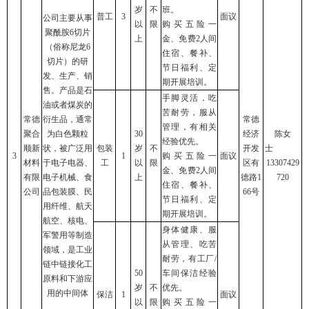
岁
不
班。
普工
3
面议
公司主要从事
以
限
购买五险一
聚酰胺6切片
上
金、免费2人间
（俗称尼龙6
住宿、餐补、
切片）的研
节日福利、定
发、生产、销
期开展培训。
售。产品是石
手脚灵活，吃
油或者煤炭的
苦耐劳，服从
常德
衍生品，通常
常德
管理，有相关
聚合
为白色颗粒
30
经济
陈女
经验优先。
顺新
状，被广泛用
包装
岁
不
开发
士
3
1
购买五险一
面议
材料
于电子电器、
工
以
限
区有
13307429
金、免费2人间
有限
电子机械、食
上
德路1
720
住宿、餐补、
公司
品包装膜、民
66号
节日福利、定
用纤维、航天
期开展培训。
航空、核电、
身体健康、服
军警用等制造
从管理、吃苦
领域，是工业
耐劳，有工厂/
链中链接化工
50
车间保洁经验
原料和下游应
岁
不
优先。
用的中间体
保洁
1
面议
以
限
购买五险一