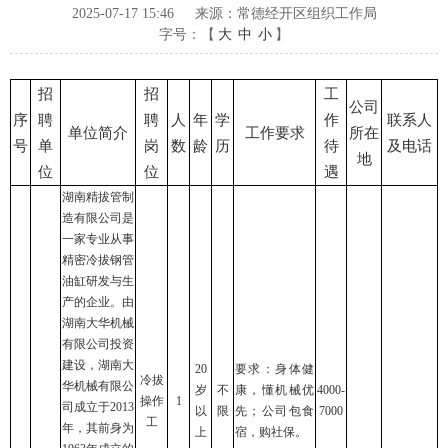
2025-07-17 15:46
来源：常德经开区组织工作局
字号：【
大
中
小
】
招
招
工
公司
序
聘
聘
人
年
学
作
联系人
单位简介
工作要求
所在
号
单
岗
数
龄
历
待
及电话
地
位
位
遇
湖南精拔管制
造有限公司是
一家专业从事
精密冷拔钢管
油缸研发与生
产的企业。由
湖南大华机械
有限公司投资
建设，湖南大
20
要求：身体健
冷拔
华机械有限公
岁
不
康，懂机械优
4000-
操作
1
司成立于2013
以
限
先；公司包食
7000
工
年，其前身为
上
宿，购社保。