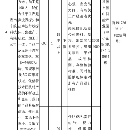
方米，员工超
常德
心强、应变能
400 人。我们
市德
力好，有相关
专注于生产超
山智
工作经验者优
湖南
声波裸探头和
能产
先
肖191736
车眼
超声波带线探
业园
岗位职责:负责
36119
4
科技
头，集生产、
（中
18
公司来料、制
（微信同
有限
研发、加工于
小企
岁
不
程、出货等品
3700-
号）
QC
1
公司
一体，产品广
业园C
以
限
质管控，组织
4000
泛应用于汽车
区）1
上
对原料、半成
倒车雷达、车
8栋4
品、成品检
位传感应功
楼
测，存档检验
能、智能家居
标准，同时按
及 5G 应用等
照抽检标准对
领域。凭借着
所有产品进行
技术团队对产
抽检
品的不断改进
和更新，我们
的产品具备耐
高温、变化量
任职资格:责任
小、常温下余
心强、视力
振小、灵敏度
20
好、做事麻
高等出色性