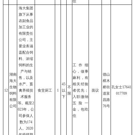
住
海大集团
旗下从事
农副食品
加工业的
有限责任
公司，主
要业务涵
盖配合饲
料、浓缩
饲料的生
工作细
产与销
心，做事
湖南
德山
售，以及
麻利，有
海大
樟木
水产、畜
45
相关经验
生物
不
桥街
孔女士17641
12
禽养殖技
食堂厨工
1
以
者优先；
面议
饲料
限
道富
017709
术服务
下
入职缴纳
有限
昌路
等。截至2
五险一
公司
76号
023年，公
金，包吃
司参保人
住
数为174
人。2020
年疫情期