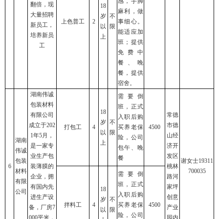
感，手脚
翻倍，现
18
麻利，做
大量招聘
岁
不
上色普工
2
事细心。
新员工，
以
限
能适应加
培养新员
上
班；提供
工
免费中
餐、晚
餐，提供
宿舍。
湖南伟诚
需要倒
包装材料
班，正式
18
有限公司
常德
入职后购
岁
不
成立于202
市德
打包工
4
买养老保
4500
以
限
1年5月，
山经
险，公司
湖南
上
是一家专
济开
包午、晚
伟诚
业生产包
发区
餐
包装
谢女士19311
6
装薄膜的
桃林
材料
700035
需要倒
企业，拥
路河
有限
班，正式
有国内先
家坪
18
公司
入职后购
进生产设
创意
岁
不
拌料工
4
买养老保
4500
备，厂房7
产业
以
限
险，公司
000平米，
园内