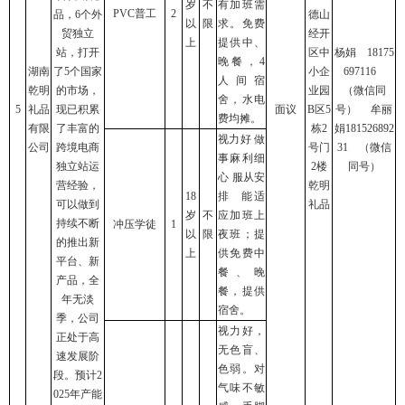
岁
不
有加班需
PVC普工
2
品，6个外
德山
以
限
求。免费
贸独立
经开
上
提供中、
站，打开
区中
杨娟 18175
晚餐，4
湖南
了5个国家
小企
697116
人间宿
乾明
的市场，
业园
（微信同
舍，水电
5
礼品
现已积累
面议
B区5
号） 牟丽
费均摊。
有限
了丰富的
栋2
娟181526892
视力好 做
公司
跨境电商
号门
31 （微信
事麻利细
独立站运
2楼
同号）
心 服从安
营经验，
乾明
18
排
能适
可以做到
礼品
岁
不
应加班上
持续不断
冲压学徒
1
以
限
夜班；提
的推出新
上
供免费中
平台、新
餐、晚
产品，全
餐，提供
年无淡
宿舍。
季，公司
视力好，
正处于高
无色盲、
速发展阶
色弱。对
段。预计2
气味不敏
025年产能