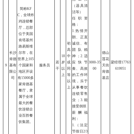
（器具清
简称KF
洁等）
C，全球炸
任职资
鸡连锁餐
格：
厅，总部
1.热情开
位于美国
朗、正直
肯塔基州
初
诚信、有
路易斯维
高
团队精
长沙
尔市，在
德山
18
中
神；2.适
肯德
世界上105
莲花
若
岁
或
应快节
3000-35
梁经理17763
9
基有
个国家和
服务员
天街
干
以
同
奏、高效
00
619951
限公
地区开设
肯德
上
等
的工作环
司
有15000多
基店
以
境，乐于
家肯德基
上
从事餐饮
餐厅，隶
连锁零售
属于全球
业；3.能
最大的餐
接受倒班
饮连锁企
薪酬福
业百胜餐
利：
饮集团。
1.（法定
节假日2/3