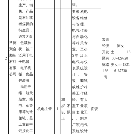
训。
生产、销
售。产品
要求:机电
是石油或
设备维修
者煤炭的
与管理、
衍生品，
电气仪表
通常为白
与自动化
常德
常德
色颗粒
等相关专
经济
陈女
聚合
状，被广
业。至少
开发
士 13
顺新
泛用于电
5年以上
2
区有
307429720
材料
子电器、
电气与仪
德路
姜女士 1821
有限
电子机
表系统设
166
6187730
公司
械、食品
计、安
号
包装膜、
装、调试
民用纤
或维护相
维、航天
关工作经
航空、核
30
验。有大
电、军警
岁
不
型工业项
机电主管
1
面议
用等制造
以
限
目(如化工
领域，是
上
厂、制造
工业链中
厂等)电气
链接化工
系统设计