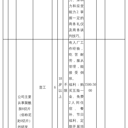
力和应变
能力2. 掌
握一定的
商务礼仪
及商务谈
判技巧。
有入厂工
作经验，
吃苦耐
劳，服从
管理，能
接受倒
18
班。
岁
不
福利：购
3500-50
普工
6
以
限
买五险一
00
上
金、免费
公司主要
2人间住
从事聚酰
宿、餐
胺6切片
补、节日
（俗称尼
福利、定
龙6切片）
期开展培
的研发、