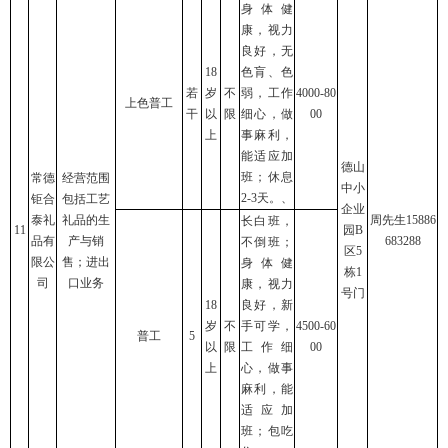
身体健
康，视力
良好，无
18
色肓、色
若
岁
不
弱，工作
4000-80
上色普工
干
以
限
细心，做
00
上
事麻利，
能适应加
德山
班；休息
常德
经营范围
中小
2-3天。、
钜合
包括工艺
企业
泰礼
礼品的生
周先生15886
长白班，
11
园B
品有
产与销
683288
不倒班；
区5
限公
售；进出
身体健
栋1
司
口业务
康，视力
号门
18
良好，新
岁
不
手可学，
4500-60
普工
5
以
限
工作细
00
上
心，做事
麻利，能
适应加
班；包吃