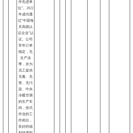
作先进单
位”。2022
年成功通
过“中国海
关高级认
证企业”认
证。公司
常年订单
稳定，无
生产淡
季，并为
员工提供
无毒、无
害、无污
染、中央
冷暖空调
的生产车
间，坐式
作业的工
作岗位，
良好的福
利待遇和