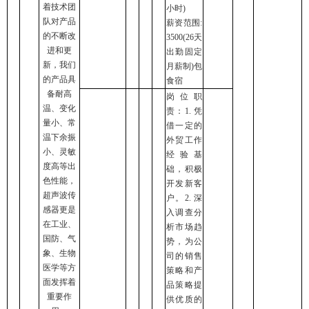
着技术团
小时)
队对产品
薪资范围:
的不断改
3500(26天
进和更
出勤固定
新，我们
月薪制)包
的产品具
食宿
备耐高
岗位职
温、变化
责：1. 凭
量小、常
借一定的
温下余振
外贸工作
小、灵敏
经验基
度高等出
础，积极
色性能，
开发新客
超声波传
户。2. 深
感器更是
入调查分
在工业、
析市场趋
国防、气
势，为公
象、生物
司的销售
医学等方
策略和产
面发挥着
品策略提
重要作
供优质的