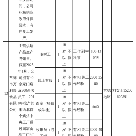
间，公司
积极响应
政府保供
要求，有
序复工复
产。
18
主营烘焙
岁
不
工作到中
100-13
产品生产
临时工
1
以
限
秋节
0/天
与销售。
上
截至2025
18
年1月，公
岁
不
有相关工
2800-35
常德
司拥有40
线上客服
1
以
限
作经验
00
市万
余家门店
上
利隆
及300余名
常德
刘女士15200
13
食品
员工，201
地区
620891
18
有限
8年投产的
白案（师傅
岁
不
有相关工
1
面议
公司
湘西北首
或学徒）
以
限
作经验
个烘焙中
上
央工厂通
18
过国家食
收银员（包
岁
不
有相关工
3000-40
1
品工厂SC
子铺）
以
限
作经验
00