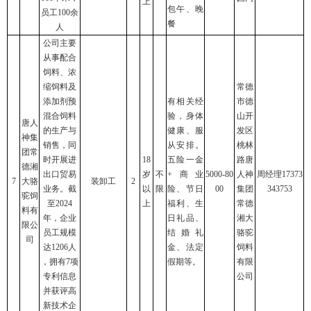
上
包午、晚
员工100余
餐
人
公司主要
从事配合
饲料、浓
缩饲料及
常德
添加剂预
有相关经
市德
混合饲料
验，身体
山开
唐人
的生产与
健康、服
发区
神集
销售，同
从安排。
桃林
团常
时开展进
18
五险一金
路唐
德湘
出口贸易
岁
不
+商业
5000-80
人神
周经理17373
7
大骆
装卸工
2
业务。截
以
限
险、节日
00
集团
343753
驼饲
至2024
上
福利、生
常德
料有
年，企业
日礼品、
湘大
限公
员工规模
结婚礼
骆驼
司
达1206人
金、法定
饲料
，拥有7项
假期等。
有限
专利信息
公司
并获评高
新技术企