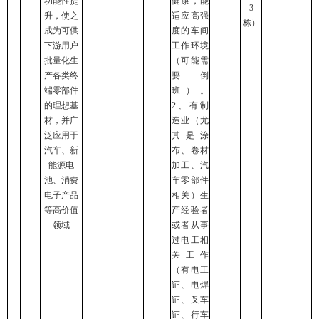
功能性提
健康，能
3
升，使之
适应高强
栋）
成为可供
度的车间
下游用户
工作环境
批量化生
（可能需
产各类终
要倒
端零部件
班）。
的理想基
2、有制
材，并广
造业（尤
泛应用于
其是涂
汽车、新
布、卷材
能源电
加工、汽
池、消费
车零部件
电子产品
相关）生
等高价值
产经验者
领域
或者从事
过电工相
关工作
（有电工
证、电焊
证、叉车
证、行车