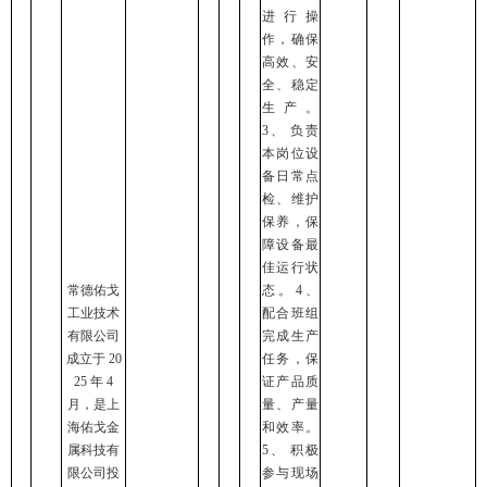
进行操
作，确保
高效、安
全、稳定
生产。
3、 负责
本岗位设
备日常点
检、维护
保养，保
障设备最
佳运行状
常德佑戈
态。4、
工业技术
配合班组
有限公司
完成生产
成立于 20
任务，保
25 年 4
证产品质
月，是上
量、产量
海佑戈金
和效率。
属科技有
5、 积极
限公司投
参与现场