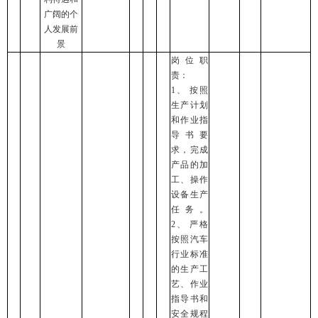
广阔的个
人发展前
景
岗位职
责：
1、 按照
生产计划
和作业指
导书要
求，完成
产品的加
工、操作
设备生产
任务。
2、 严格
按照汽车
行业标准
的生产工
艺、作业
指导书和
安全规程