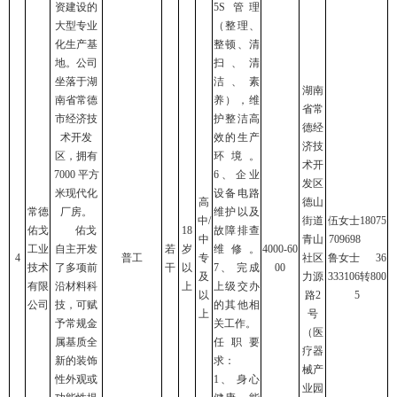
资建设的
5S 管理
大型专业
（整理、
化生产基
整顿、清
地。公司
扫、清
坐落于湖
洁、素
湖南
南省常德
养），维
省常
市经济技
护整洁高
德经
术开发
效的生产
济技
区，拥有
环境。
术开
7000 平方
6、企业
发区
米现代化
设备电路
高
德山
常德
厂房。
维护以及
中/
街道
伍女士18075
佑戈
佑戈
18
故障排查
中
青山
709698
工业
自主开发
若
岁
维修。
4000-60
4
普工
专
社区
鲁女士 36
技术
了多项前
干
以
7、 完成
00
及
力源
333106转800
有限
沿材料科
上
上级交办
以
路2
5
公司
技，可赋
的其他相
上
号
予常规金
关工作。
（医
属基质全
任职要
疗器
新的装饰
求：
械产
性外观或
1、 身心
业园