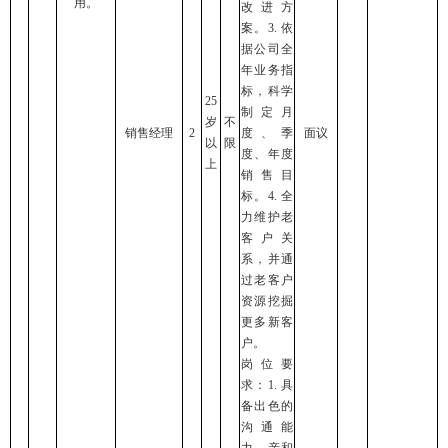
用。
改进方
案。3. 依
据公司全
年业务指
标，科学
25
制定月
岁
不
销售经理
2
度、季
面议
以
限
度、年度
上
销售目
标。4. 全
力维护老
客户关
系，并通
过老客户
资源挖掘
更多新客
户。
岗位要
求：1. 具
备出色的
沟通能
力、亲和