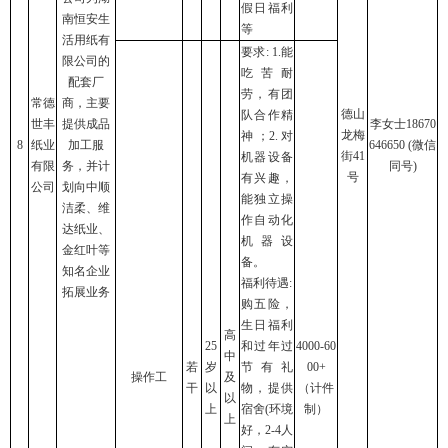
假日福利
南恒安生
等
活用纸有
要求: 1.能
限公司的
吃苦耐
配套厂
劳，有团
常德
商，主要
德山
队合作精
世丰
提供成品
李女士18670
龙梅
神；2.对
8
纸业
加工服
646650 (微信
街41
机器设备
有限
务，并计
同号)
号
有兴趣，
公司
划向中顺
能独立操
洁柔、维
作自动化
达纸业、
机器设
金红叶等
备。
知名企业
福利待遇:
拓展业务
购五险，
生日福利
高
25
和过年过
4000-60
中
若
岁
节有礼
00+
操作工
及
干
以
物，提供
（计件
以
上
宿舍(环境
制）
上
好，2-4人