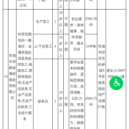
认证。
上
18
岁
不
3500-50
职位要
生产普工
1
以
限
00
求：身体
上
健康，能
经营范围
吃苦耐
18
包括一般
劳，服从
岁
不
项目：金
上/下挂普工
4
计件制
常德
安排
以
限
属表面处
市经
常德
上
理及热处
开区
市语
要求会基
理加工;电
松林
嫣金
本的电脑
镀加工;塑
路9
唐女士18007
属表
操作，逻
14
胶表面处
号常
369018（微
面处
辑思维能
理;五金产
德表
信同号）
理有
力强，条
品批发;五
面处
限公
18
理清晰，
金产品零
理产
司
岁
不
记忆力
4500-55
售;五金产
业园
跟单员
1
以
限
强。有良
00
品研发;工
E7栋
上
好的沟通
业设计服
和协调能
务
力，能接
受加班，