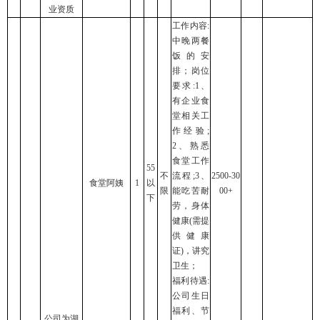
业资质
工作内容:
中晚两餐
饭的安
排；岗位
要求:1、
有企业食
堂相关工
作经验;
2、熟悉
食堂工作
55
不
流程;3、
2500-30
食堂阿姨
1
以
限
能吃苦耐
00+
下
劳，身体
健康(需提
供健康
证)，讲究
卫生；
福利待遇:
公司生日
福利、节
公司为湖