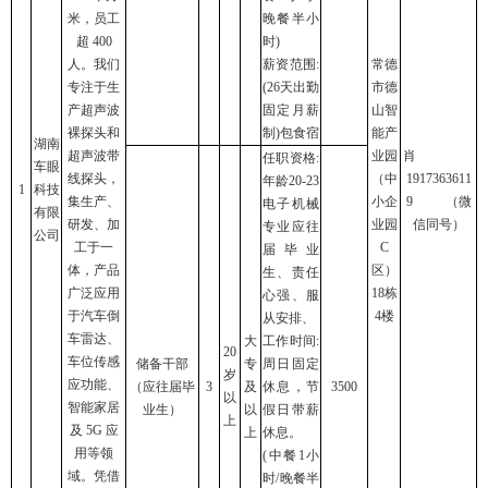
米，员工
晚餐半小
超 400
时)
人。我们
薪资范围:
常德
专注于生
(26天出勤
市德
产超声波
固定月薪
山智
裸探头和
制)包食宿
能产
湖南
超声波带
业园
肖
任职资格:
车眼
线探头，
（中
1917363611
年龄20-23
1
科技
集生产、
小企
9 （微
电子机械
有限
研发、加
业园
信同号）
专业应往
公司
工于一
C
届毕业
体，产品
区）
生、责任
广泛应用
18栋
心强、服
于汽车倒
4楼
从安排、
车雷达、
大
工作时间:
20
车位传感
储备干部
专
周日固定
岁
应功能、
（应往届毕
3
及
休息，节
3500
以
智能家居
业生）
以
假日带薪
上
及 5G 应
上
休息。
用等领
(中餐1小
域。凭借
时/晚餐半