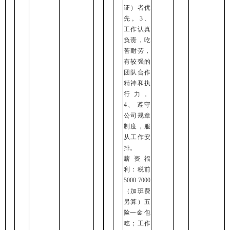
证）者优
先。3、
工作认真
负责，吃
苦耐劳，
有较强的
团队合作
精神和执
行力。
4、 遵守
公司规章
制度，服
从工作安
排。
薪资福
利：税前
5000-7000
（加班费
另算）五
险一金 包
吃；工作