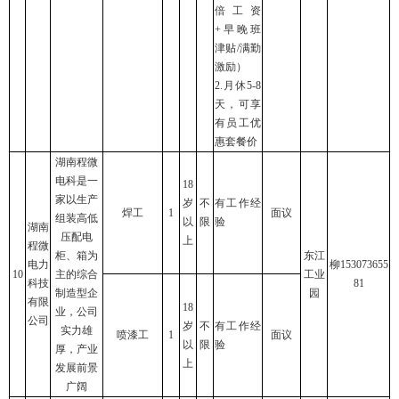
倍工资
+早晚班
津贴/满勤
激励）
2.月休5-8
天，可享
有员工优
惠套餐价
湖南程微
电科是一
18
家以生产
岁
不
有工作经
焊工
1
面议
组装高低
以
限
验
湖南
压配电
上
程微
柜、箱为
东江
电力
柳153073655
10
主的综合
工业
科技
81
制造型企
园
有限
18
业，公司
公司
岁
不
有工作经
实力雄
喷漆工
1
面议
以
限
验
厚，产业
上
发展前景
广阔