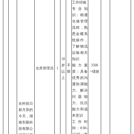
工作经验
专业知
识：精通
仓储管理
流程，熟
悉金蝶系
统操作，
了解物流
运输相关
18
知识
岁
不
能力素
3500
仓库管理员
1
以
限
质：具备
+绩效
上
优秀的沟
通协调能
力、解决
问题能
力、抗压
在科技日
能力和成
新月异的
本意识
今天，湖
工作时
南车眼科
间：8:00-
技有限公