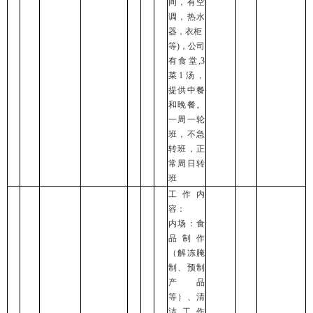
间，有空
调，热水
器，衣柜
等)，公司
有食堂,3
菜1汤，
提供中餐
和晚餐。
一周一轮
班，不急
转班，正
常周日转
班
工作内
容：
内场：食
品制作
（解冻腌
制、预制
产品
等）、清
洁工作