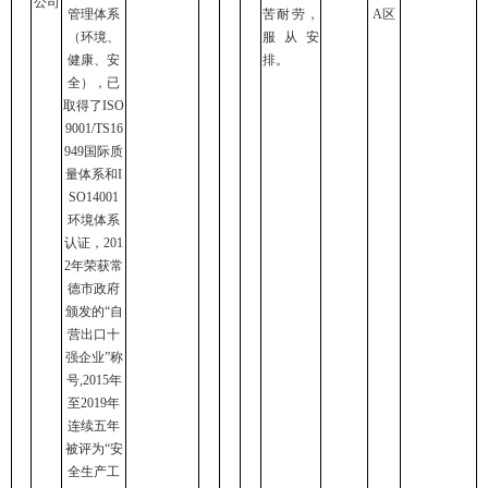
公司
管理体系
苦耐劳，
A区
（环境、
服从安
健康、安
排。
全），已
取得了ISO
9001/TS16
949国际质
量体系和I
SO14001
环境体系
认证，201
2年荣获常
德市政府
颁发的“自
营出口十
强企业”称
号,2015年
至2019年
连续五年
被评为“安
全生产工