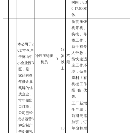
时间：8:3
0-17:00 双
休。
负责压铸
机开机、
换模、修
模工作，
本公司于2
新手有专
18
017年落户
人带教，
冲压压铸操
岁
不
于德山中
3
能快速适
机员
以
限
小企业园B
应工作环
上
区，是一
境，做事
家已有多
麻利！有
年做金属
机械工作
奖牌的优
经验优
质企业，
先。
常年做出
工厂新增
口订单，
生产线，
公司已经
前期无需
成功运营8
加班，订
种定制广
18
单饱和后
告促销礼