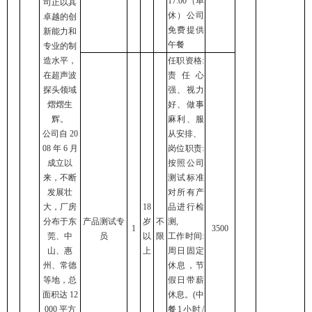
17:00（单
司正以其
休）公司
卓越的创
免费提供
新能力和
午餐
专业的制
造水平，
任职资格:
在超声波
责任心
探头领域
强、视力
熠熠生
好、做事
辉。
麻利、服
公司自 20
从安排、
08 年 6 月
岗位职责:
成立以
按照公司
来，不断
测试标准
发展壮
对所有产
大，厂房
18
品进行检
分布于东
产品测试专
岁
不
测,
1
3500
莞、中
员
以
限
工作时间:
山、惠
上
周日固定
州、常德
休息，节
等地，总
假日带薪
面积达 12
休息。(中
000 平方
餐1小时/