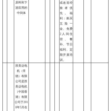
原料和下
或改造经
游应用的
验者优
中间体
先。福
利：购买
五险一
金、免费
2人间住
宿、餐
补、节日
福利、定
期开展培
训。
胜美达电
机（常
德）有限
公司是胜
美达电机
（中国香
港）有限
公司于201
0年5月在