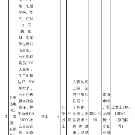
地，包括
苹果、华
为、伟创
力、联
想、IB
M、海尔
等世界知
名企业。
公司现有
雇员1000
人左右，
生产面积
达17，500
入职购买
平方米，
五险一金
公司积极
包中餐和
常德
胜美
担当社会
住宿；一
市经
达电
责任，并
18
个月倒一
开区
王女士13875
机
主动推行S
岁
不
次班；职
3000-40
龙梅
118384
3
（常
普工
4
A8000社
以
限
位要求：
00
街中
（微信同
德）
会责任管
上
身体健
小企
号）
有限
理、EHS
康，能吃
业园