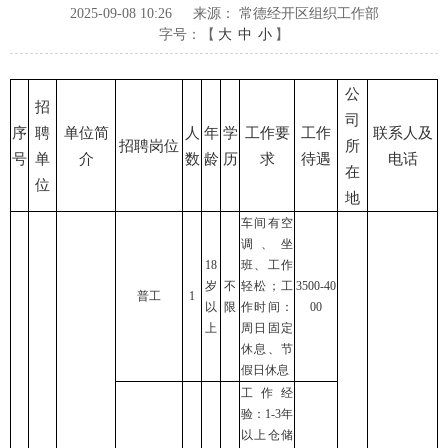
2025-09-08 10:26
来源： 常德经开区组织工作部
字号：【
大
中
小
】
公
招
司
序
聘
单位简
人
年
学
工作要
工作
联系人及
招聘岗位
所
号
单
介
数
龄
历
求
待遇
电话
在
位
地
车间有空
调、坐
18
班、工作
岁
不
轻松；工
3500-40
普工
1
以
限
作时间：
00
上
周日固定
休息、节
假日休息
工作经
验：1-3年
以上仓储