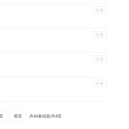
结束
结束
结束
结束
页
尾页
共40条信息/共4页