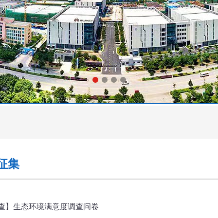
征集
查】生态环境满意度调查问卷