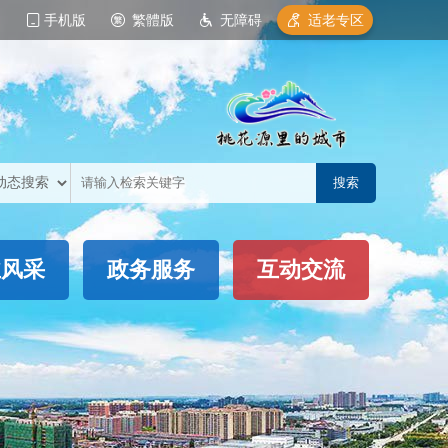
手机版
繁體版
无障碍
适老专区
业风采
政务服务
互动交流